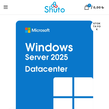
0
/
0,00
₺
STOK
TA YO
K