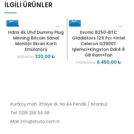
İLGILI ÜRÜNLER
- 36%
- 8%
Hdmi 4k Uhd Dummy Plug
Esonic B250-BTC
E
Minning Bitcoin Sanal
Gladiators 12’li Pcı +Intel
Monitör Ekran Kartı
Celeron G3900T
Emülatörü
Işlemci+Kingston Ddr4 8
GB Ram+Fan
320,00
₺
500,00
₺
6.450,00
₺
7.000,00
₺
Kurtköy mah. İtfaiye sk. No:4A Pendik / İstanbul
Tel: 0216 256 54 38
Mail: info@shuto.com.tr